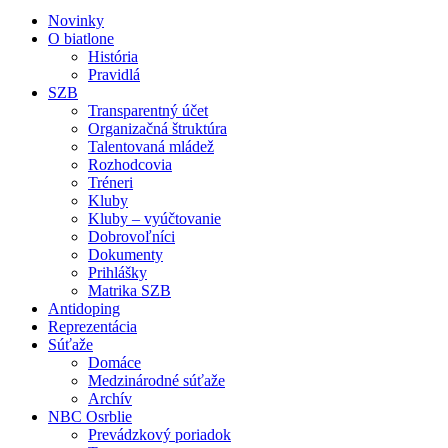
Novinky
O biatlone
História
Pravidlá
SZB
Transparentný účet
Organizačná štruktúra
Talentovaná mládež
Rozhodcovia
Tréneri
Kluby
Kluby – vyúčtovanie
Dobrovoľníci
Dokumenty
Prihlášky
Matrika SZB
Antidoping
Reprezentácia
Súťaže
Domáce
Medzinárodné súťaže
Archív
NBC Osrblie
Prevádzkový poriadok