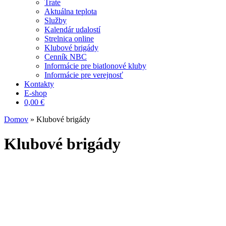
Trate
Aktuálna teplota
Služby
Kalendár udalostí
Strelnica online
Klubové brigády
Cenník NBC
Informácie pre biatlonové kluby
Informácie pre verejnosť
Kontakty
E-shop
0,00
€
Domov
»
Klubové brigády
Klubové brigády