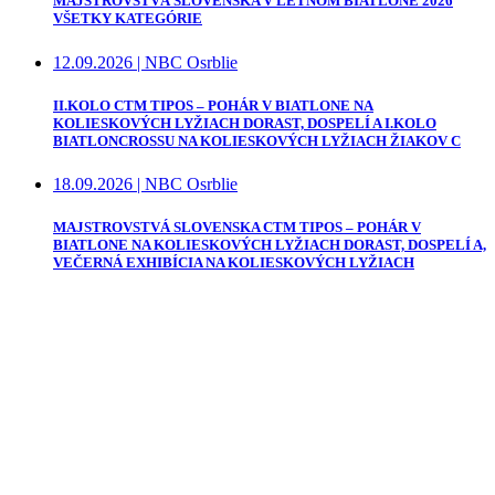
MAJSTROVSTVÁ SLOVENSKA V LETNOM BIATLONE 2026
VŠETKY KATEGÓRIE
12.09.2026
|
NBC Osrblie
II.KOLO CTM TIPOS – POHÁR V BIATLONE NA
KOLIESKOVÝCH LYŽIACH DORAST, DOSPELÍ A I.KOLO
BIATLONCROSSU NA KOLIESKOVÝCH LYŽIACH ŽIAKOV C
18.09.2026
|
NBC Osrblie
MAJSTROVSTVÁ SLOVENSKA CTM TIPOS – POHÁR V
BIATLONE NA KOLIESKOVÝCH LYŽIACH DORAST, DOSPELÍ A,
VEČERNÁ EXHIBÍCIA NA KOLIESKOVÝCH LYŽIACH