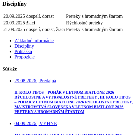
Disciplíny
20.09.2025
dospelí
,
dorast
Preteky s hromadným štartom
20.09.2025
žiaci
Rýchlostné preteky
21.09.2025
dospelí
,
dorast
,
žiaci
Preteky s hromadným štartom
Základné informácie
Disciplíny
Prihláška
Propozície
Súťaže
29.08.2026
|
Predajná
II. KOLO TIPOS – POHÁR V LETNOM BIATLONE 2026
RÝCHLOSTNÉ A VYTRVALOSTNÉ PRETEKY , III. KOLO TIPOS
– POHÁR V LETNOM BIATLONE 2026 RÝCHLOSTNÉ PRETEKY,
MAJSTROVSTVÁ SLOVENSKA V LETNOM BIATLONE 2026
PRETEKY S HROMADNÝM ŠTARTOM
04.09.2026
|
VYHNE