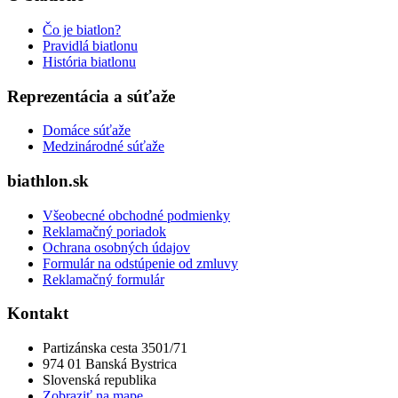
Čo je biatlon?
Pravidlá biatlonu
História biatlonu
Reprezentácia a súťaže
Domáce súťaže
Medzinárodné súťaže
biathlon.sk
Všeobecné obchodné podmienky
Reklamačný poriadok
Ochrana osobných údajov
Formulár na odstúpenie od zmluvy
Reklamačný formulár
Kontakt
Partizánska cesta 3501/71
974 01 Banská Bystrica
Slovenská republika
Zobraziť na mape