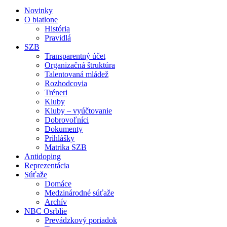
Novinky
O biatlone
História
Pravidlá
SZB
Transparentný účet
Organizačná štruktúra
Talentovaná mládež
Rozhodcovia
Tréneri
Kluby
Kluby – vyúčtovanie
Dobrovoľníci
Dokumenty
Prihlášky
Matrika SZB
Antidoping
Reprezentácia
Súťaže
Domáce
Medzinárodné súťaže
Archív
NBC Osrblie
Prevádzkový poriadok