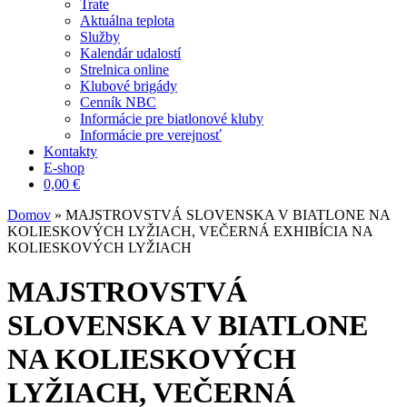
Trate
Aktuálna teplota
Služby
Kalendár udalostí
Strelnica online
Klubové brigády
Cenník NBC
Informácie pre biatlonové kluby
Informácie pre verejnosť
Kontakty
E-shop
0,00
€
Domov
»
MAJSTROVSTVÁ SLOVENSKA V BIATLONE NA
KOLIESKOVÝCH LYŽIACH, VEČERNÁ EXHIBÍCIA NA
KOLIESKOVÝCH LYŽIACH
MAJSTROVSTVÁ
SLOVENSKA V BIATLONE
NA KOLIESKOVÝCH
LYŽIACH, VEČERNÁ